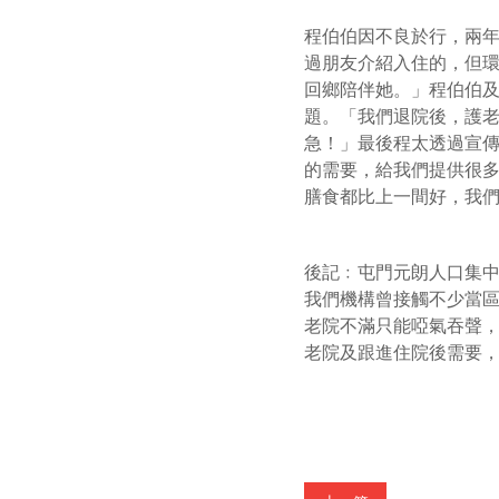
程伯伯因不良於行，兩
過朋友介紹入住的，但
回鄉陪伴她。」程伯伯
題。「我們退院後，護
急！」最後程太透過宣
的需要，給我們提供很
膳食都比上一間好，我
後記﹕屯門元朗人口集
我們機構曾接觸不少當
老院不滿只能啞氣吞聲
老院及跟進住院後需要
樂善堂海泓道護養院
,
基督教香港信義會恩海居
,
松悅園
會服務處路德會鳳德安老院
,
博愛醫院陳馮曼玲護理安老
阮維揚長者之家
,
香港路德會社會服務處路德會黃鎮林伉
道寧養院
,
九龍婦女福利會黃張見紀念老人之家
,
保良局
教服務處順利安老院
,
香港聖公會牧愛長者之家
,
救世軍
仁濟醫院李陳玉嬋安老院
,
東華三院馬興秋安老院
,
東華
老院
,
耆康會王余家潔紀念護理安老院
,
香港聖公會保羅