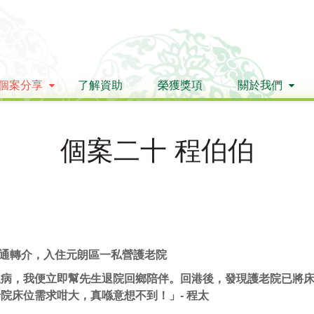
個案分享
了解資助
榮獲獎項
關於我們
個案二十 程伯伯
一站通轉介，入住元朗區一私營護老院
急病，我便立即幫先生退院回鄉陪伴。回港後，發現護老院
已將
老院
床位需求咁大，真喺意想不到！」- 程太