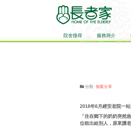
院舍搜尋
服務簡介
分類:
個案分享
2018年6月經安老院
「住在鄉下的奶奶突然
位租出給別人，原來護