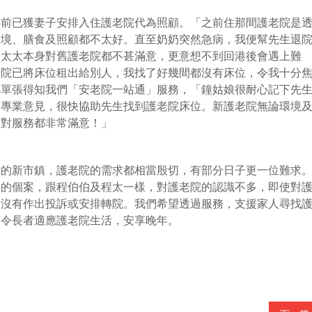
年前已獲妻子安排入住護老院代為照顧。「之前住那間護老院是
環境、膳食及照顧都不太好。直至奶奶突然急病，我便幫先生退
及太太本身對舊護老院都不甚滿意，更意想不到回港後會遇上難
老院已將床位租出給別人，我找了好幾間都沒有床位，令我十分
傳單張得知我們「安老院一站通」服務，「鐘姑娘很耐心記下先
多專業意見，很快協助先生找到護老院床位。新護老院無論環境
們對服務都非常滿意！」
中的新市鎮，護老院的需求都相當殷切，有部分日子更一位難求
區的個案，跟程伯伯及程太一樣，對護老院的認識不多，即使對
，沒有作出投訴或安排轉院。我們希望透過服務，支援家人尋找
，令長者適應護老院生活，安享晚年。
耆逸護養院暨日間護理中心
,
伸手助人協會匯豐銀行基金樂富護老院
,
志蓮淨苑志蓮護理安老院
,
東華三院何東安老院
,
香港聖公會護養院
,
香港路德
院
,
嗇色園主辦可蔭護理安老院
,
樂善堂梁銶琚敬老之家
,
通善壇安老院
,
伸手助人協會畢尚華神父護老頤養院
,
耆康會東蓮覺苑護理安老院
,
香港聖
儷第二安老院
,
基督教家庭服務中心養真苑
,
基督教家庭服務中心任白慈善基金景林安老院
,
基督教靈實協會靈實護養院
,
救世軍寶林長者之家
,
靈實
蕭明紀念護老院
,
香港中國婦女會黃陳淑英紀念護理安老院
,
佛教沈馬瑞英護理安老院
,
耆康會啟業護理安老院
,
耆康會馮堯敬夫人護理安老院
,
香港
德田長者之家
,
雅麗氏何妙齡那打素護養院
,
恩耆頤養院
,
頌恩護理院(德田)
,
香港聖公會恩慈長者之家
,
中華基督教禮賢會香港區會禮賢會王少清頤養
三院莫黃鳳儀安老院
,
東華三院羅文壎安老院
,
東華三院陳嫺安老院
,
東華三院羅王玉文護養院暨日間中
,
明愛利孝和護理安老院
,
耆康會群芳念慈護
長者之家
,
救世軍隆亨長者之家
,
救世軍白普理慈愛長者之家
,
嗇色園主辦可誠護理安老院
,
樂善堂朱定昌頤養院
,
東華三院許麗娟安老院